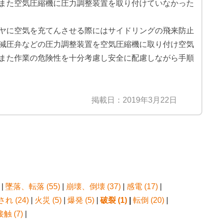
また空気圧縮機に圧力調整装置を取り付けていなかった
ヤに空気を充てんさせる際にはサイドリングの飛来防止
減圧弁などの圧力調整装置を空気圧縮機に取り付け空気
また作業の危険性を十分考慮し安全に配慮しながら手順
掲載日：2019年3月22日
|
墜落、転落 (55)
|
崩壊、倒壊 (37)
|
感電 (17)
|
れ (24)
|
火災 (5)
|
爆発 (5)
|
破裂 (1)
|
転倒 (20)
|
 (7)
|