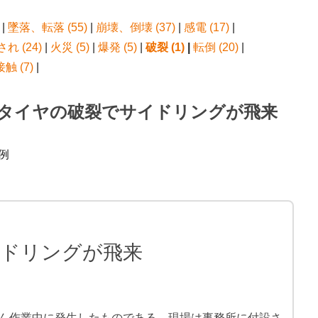
|
墜落、転落 (55)
|
崩壊、倒壊 (37)
|
感電 (17)
|
れ (24)
|
火災 (5)
|
爆発 (5)
|
破裂 (1)
|
転倒 (20)
|
 (7)
|
 タイヤの破裂でサイドリングが飛来
例
ドリングが飛来
ん作業中に発生したものである。現場は事務所に付設さ