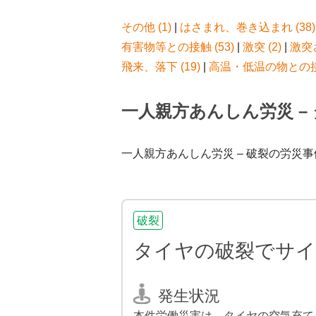
その他 (1)
|
はさまれ、巻き込まれ (38)
有害物等との接触 (53)
|
激突 (2)
|
激突さ
飛来、落下 (19)
|
高温・低温の物との接触
一人親方あんしん労災 –
一人親方あんしん労災 – 破裂の労災事
破裂
タイヤの破裂でサイ
発生状況
本件労働災害は、タイヤの空気充て