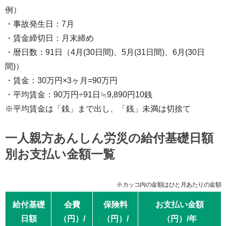
例）
・事故発生日：7月
・賃金締切日：月末締め
・暦日数：91日（4月(30日間)、5月(31日間)、6月(30日
間)）
・賃金：30万円×3ヶ月=90万円
・平均賃金：90万円÷91日≒9,890円10銭
※平均賃金は「銭」まで出し、「銭」未満は切捨て
一人親方あんしん労災の給付基礎日額
別お支払い金額一覧
※カッコ内の金額はひと月あたりの金額
給付基礎
会費
保険料
お支払い金額
日額
（円）/
（円）/
（円）/年