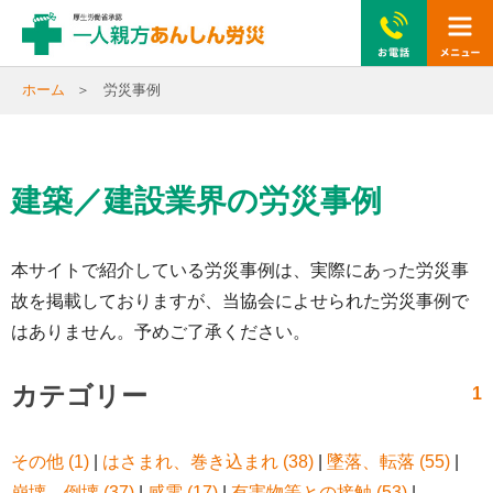
togg
navi
ホーム
労災事例
建築／建設業界の労災事例
本サイトで紹介している労災事例は、実際にあった労災事
故を掲載しておりますが、当協会によせられた労災事例で
はありません。予めご了承ください。
カテゴリー
1
その他 (1)
|
はさまれ、巻き込まれ (38)
|
墜落、転落 (55)
|
崩壊、倒壊 (37)
|
感電 (17)
|
有害物等との接触 (53)
|