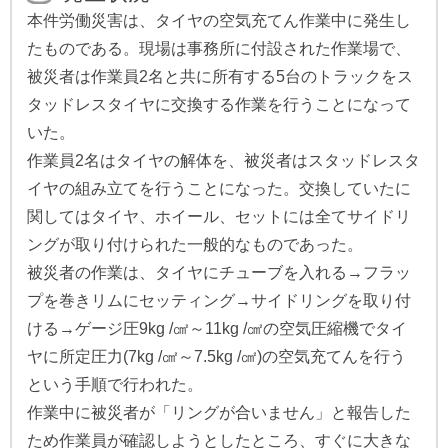
本件労働災害は、タイヤの空気充てん作業中に発生し
たものである。現場は事務所に付設された作業場で、
被災者は作業員2名と共に所有する5台のトラックをス
タッドレスタイヤに交換する作業を行うことになって
いた。
作業員2名はタイヤの解体を、被災者はスタッドレスタ
イヤの組み立てを行うことになった。交換していたに
関してはタイヤ、ホイール、セットには全てサイドリ
ングが取り付けられた一般的なものであった。
被災者の作業は、タイヤにチューブを入れる→フラッ
プを巻きリムにセッティング→サイドリングを取り付
ける→ゲージ圧9kg /㎠～11kg /㎠の空気圧縮機でタイ
ヤに所定圧力(7kg /㎠～7.5kg /㎠)の空気充てんを行う
という手順で行われた。
作業中に被災者が「リングが合いません」と報告した
ため作業員が確認しようとしたところ、すぐに大きな